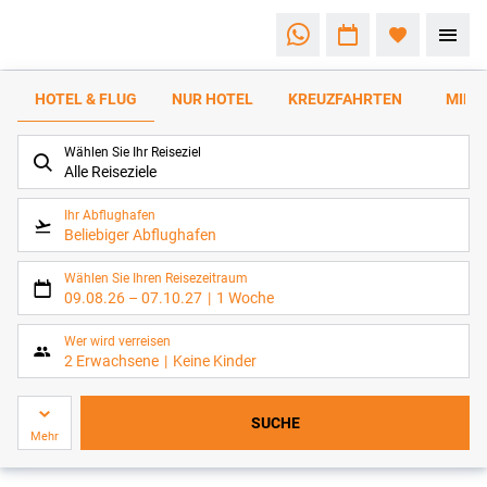
HOTEL & FLUG
NUR HOTEL
KREUZFAHRTEN
MIET
Tipps
rund um
Wählen Sie Ihr Reiseziel
die
Alle Reiseziele
Buchung
Ihr Abflughafen
Beliebiger Abflughafen
Wählen Sie Ihren Reisezeitraum
09.08.26
–
07.10.27
1 Woche
Wer wird verreisen
2 Erwachsene
Keine Kinder
SUCHE
Mehr