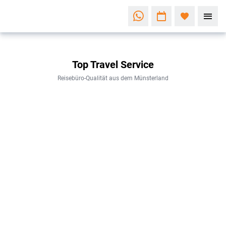
Der Top
Top Travel Service
Travel
Service
Reisebüro-Qualität aus dem Münsterland
Ihre
✈️
Urlaubsbuchung
leicht gemacht
Bei
der
Buchung
P
e
r
s
ö
n