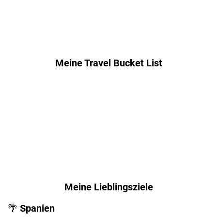
Meine Travel Bucket List
Weltreise
USA -
VAE -
Australien
San
Dubai
Francisco
Meine Lieblingsziele
🌴 Spanien