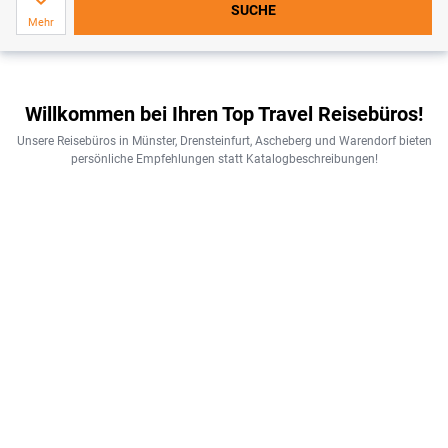
SUCHE
Mehr
Willkommen bei Ihren Top Travel Reisebüros!
Unsere Reisebüros in Münster, Drensteinfurt, Ascheberg und Warendorf bieten
persönliche Empfehlungen statt Katalogbeschreibungen!
I
h
r
e
V
o
r
t
e
i
l
e