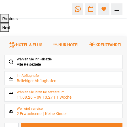
Hier nach Last Minute Angeboten schauen
Previous
Next
HOTEL & FLUG
NUR HOTEL
KREUZFAHRTEN
Wählen Sie Ihr Reiseziel
Alle Reiseziele
Ihr Abflughafen
Beliebiger Abflughafen
Wählen Sie Ihren Reisezeitraum
11.08.26
–
09.10.27
1 Woche
Wer wird verreisen
2 Erwachsene
Keine Kinder