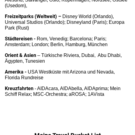
(Usedom),
Freizeitparks (Weltweit) –
Disney World (Orlando),
Universal Studios (Orlando); Disneyland (Paris); Europa
Park (Rust)
Städtereisen -
Rom, Venedig;
Barcelona;
Paris;
Amsterdam; London; Berlin, Hamburg, München
Orient & Asien
– Türkische Riviera,
Dubai, Abu Dhabi,
Ägypten,
Tunesien
Amerika -
USA Westküste mit Arizona und Nevada,
Florida Rundreise
Kreuzfahrten
- AIDAcara, AIDAbella, AIDAprima; Mein
Schiff Relax; MSC-Orchestra; aROSA; 1AVista