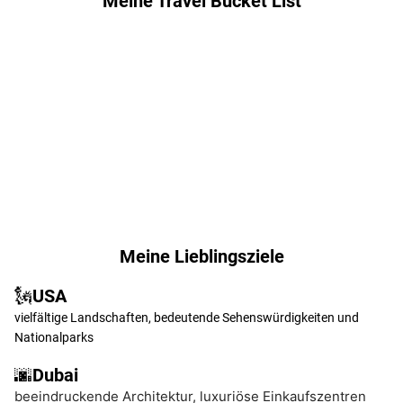
Meine Travel Bucket List
Island
Bali
Italien
USA
-
-
Cinque
New
Terre
York
Meine Lieblingsziele
🗽USA
vielfältige Landschaften, bedeutende Sehenswürdigkeiten und
Nationalparks
🌆Dubai
beeindruckende Architektur, luxuriöse Einkaufszentren