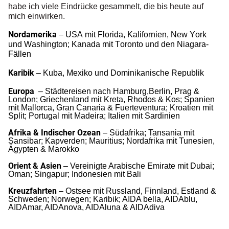
habe ich viele Eindrücke gesammelt, die bis heute auf
mich einwirken.
Nordamerika
– USA mit Florida, Kalifornien, New York
und Washington; Kanada mit Toronto und den Niagara-
Fällen
Karibik
– Kuba, Mexiko und Dominikanische Republik
Europa
– Städtereisen nach Hamburg,Berlin, Prag &
London; Griechenland mit Kreta, Rhodos & Kos; Spanien
mit Mallorca, Gran Canaria & Fuerteventura; Kroatien mit
Split; Portugal mit Madeira; Italien mit Sardinien
Afrika & Indischer Ozean
– Südafrika; Tansania mit
Sansibar; Kapverden; Mauritius; Nordafrika mit Tunesien,
Ägypten & Marokko
Orient & Asien
– Vereinigte Arabische Emirate mit Dubai;
Oman; Singapur; Indonesien mit Bali
Kreuzfahrten
– Ostsee mit Russland, Finnland, Estland &
Schweden; Norwegen; Karibik; AIDA bella, AIDAblu,
AIDAmar, AIDAnova, AIDAluna & AIDAdiva