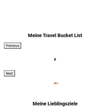
Meine Travel Bucket List
Previous
Südafrika
Japan
Neuseeland
Mauritius
Norwegen
Island
- Nordkap
Next
Meine Lieblingsziele