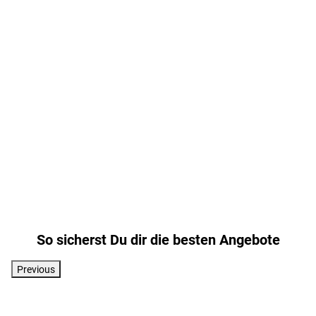
s
p
l
a
n
u
n
g
!
So sicherst Du dir die besten Angebote
Previous
W
a