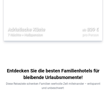
Adriatische Küste
839
€
ab
7 Nächte
+
Halbpension
pro Person
Entdecken Sie die besten Familienhotels für
bleibende Urlaubsmomente!
Diese Reiseziele schenken Familien wertvolle Zeit miteinander – entspannt
und unbeschwert: