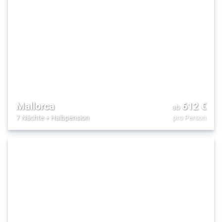
Mallorca
612
€
ab
7 Nächte
+
Halbpension
pro Person