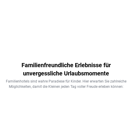
601
€
532
€
ab
ab
Zum Angebot
Zum Angebot
651
€
ab
pro Person
pro Person
Zum Angebot
1.746
€
ab
pro Person
pro Person
Familienfreundliche Erlebnisse für
unvergessliche Urlaubsmomente
Familienhotels sind wahre Paradiese für Kinder. Hier erwarten Sie zahlreiche
Möglichkeiten, damit die Kleinen jeden Tag voller Freude erleben können: