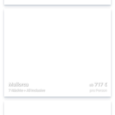
Mallorca
717
€
ab
7 Nächte
+
All Inclusive
pro Person