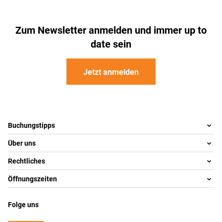
Zum Newsletter anmelden und immer up to
date sein
Jetzt anmelden
Footer
Footer navigation
Buchungstipps
Über uns
Warum im Reisebüro buchen
Reisewelten
Rechtliches
Team
Inspiration
Kontakt
Öffnungszeiten
Impressum
Hotelmarken
Über uns
Datenschutz
Montag- Freitag 10.00 - 18.00 Uhr
#lokalstark
Folge uns
Samstag 10.00 - 14.00 Uhr