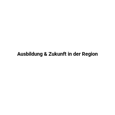
Erlebnis!
Lisa Nitsch
Reiseberaterin
Ausbildung & Zukunft in der Region
Wir übernehmen
Verantwortung für die
Fachkräfte von morgen:
als anerkannter
Ausbildungsbetrieb
bilden wir engagierte
Tourismuskaufleute
(IHK)
duale
sowie
Studierende im