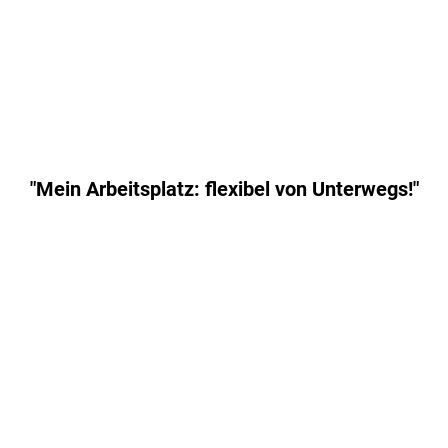
"Mein Arbeitsplatz: flexibel von Unterwegs!"
Top Travel
bietet mir die
Möglichkeit
Work-
meine
Life-Balance
flexible
durch
Mobile
Offices
im
Einklang zu