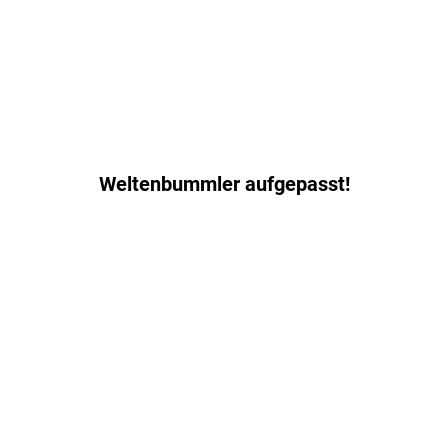
Weltenbummler aufgepasst!
Dein Herz schlägt für
ferne Länder und
fremde Kulturen? Dir
bereitet es Freude,
Menschen die
schönste Zeit des
Jahres zu versüßen?
Dann starte mit uns in
ein neues Abenteuer