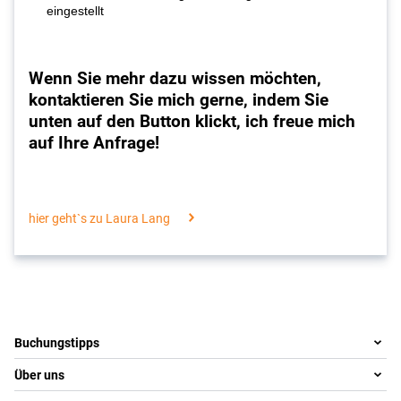
eingestellt
Wenn Sie mehr dazu wissen möchten,
kontaktieren Sie mich gerne, indem Sie
unten auf den Button klickt, ich freue mich
auf Ihre Anfrage!
hier geht`s zu Laura Lang
Footer
Footer navigation
Buchungstipps
Über uns
Warum im Reisebüro buchen