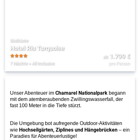
Südküste
Hotel Riu Turquoise
1.799
€
ab
4
7 Nächte
+
All Inclusive
pro Person
Chamarel Nationalpark
Unser Abenteuer im
begann
mit dem atemberaubenden Zwillingswasserfall, der
fast 100 Meter in die Tiefe stürzt.
Die Umgebung bot aufregende Outdoor-Aktivitäten
Hochseilgärten, Ziplines und Hängebrücken
wie
– ein
Paradies für Abenteuerlustige!