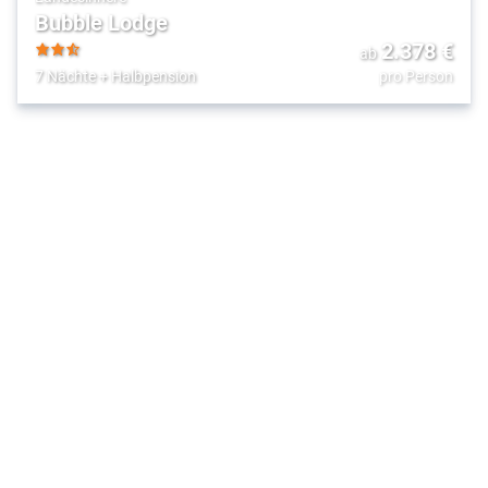
Bubble Lodge
2.378
€
ab
2.5
7 Nächte
+
Halbpension
pro Person