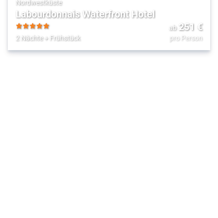
Nordwestküste
Labourdonnais Waterfront Hotel
251
€
ab
5
2 Nächte
+
Frühstück
pro Person