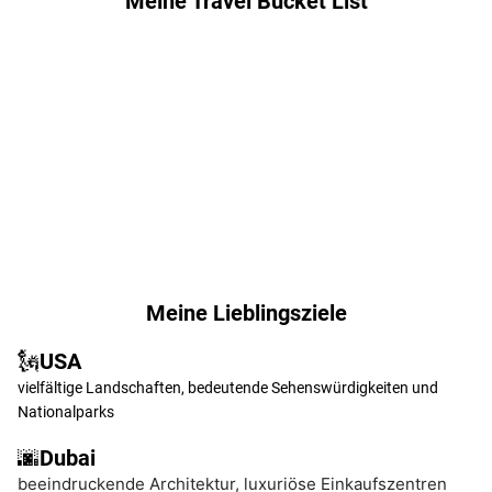
Meine Travel Bucket List
Island
Bali
Italien
USA
-
-
Cinque
New
Terre
York
Meine Lieblingsziele
🗽USA
vielfältige Landschaften, bedeutende Sehenswürdigkeiten und
Nationalparks
🌆Dubai
beeindruckende Architektur, luxuriöse Einkaufszentren