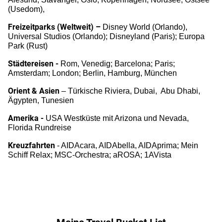
(Usedom),
Freizeitparks (Weltweit) –
Disney World (Orlando),
Universal Studios (Orlando); Disneyland (Paris); Europa
Park (Rust)
Städtereisen -
Rom, Venedig;
Barcelona;
Paris;
Amsterdam; London; Berlin, Hamburg, München
Orient & Asien
– Türkische Riviera,
Dubai, Abu Dhabi,
Ägypten,
Tunesien
Amerika -
USA Westküste mit Arizona und Nevada,
Florida Rundreise
Kreuzfahrten
- AIDAcara, AIDAbella, AIDAprima; Mein
Schiff Relax; MSC-Orchestra; aROSA; 1AVista