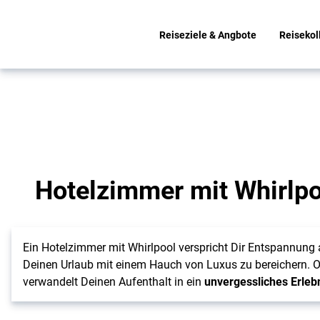
Reiseziele & Angbote
Reisekol
Entspannung pur für
Dich
Traumhafte
Hotelzimmer mit Whirlpo
Hotelzimmer
mit
Whirlpool
Ein Hotelzimmer mit Whirlpool verspricht Dir Entspannung 
Deinen Urlaub mit einem Hauch von Luxus zu bereichern. O
verwandelt Deinen Aufenthalt in ein
unvergessliches Erleb