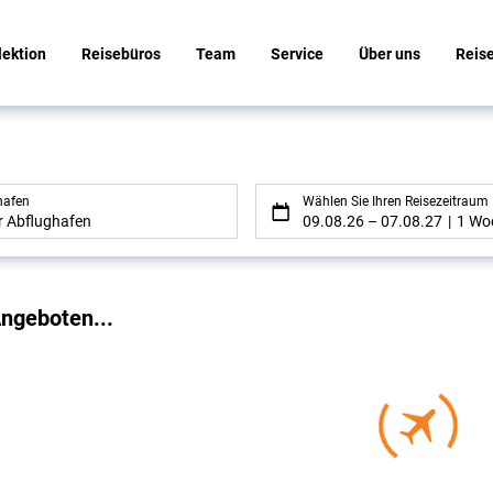
lektion
Reisebüros
Team
Service
Über uns
Reis
hafen
Wählen Sie Ihren Reisezeitraum
er Abflughafen
09.08.26
–
07.08.27
1 Wo
gebnisse
ngeboten...