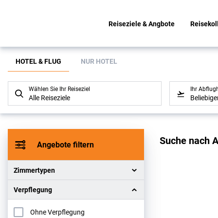
Reiseziele & Angbote
Reisekol
Suchlistenseite
HOTEL & FLUG
NUR HOTEL
Wählen Sie Ihr Reiseziel
Ihr Abflug
Alle Reiseziele
Beliebig
Sucher
Suche nach A
Angebote filtern
Zimmertypen
Verpflegung
Ohne Verpflegung