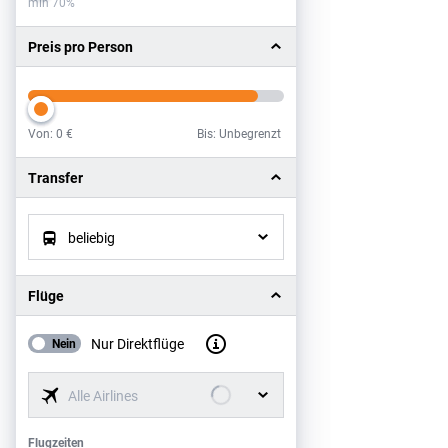
min 70%
Preis pro Person
Von:
0 €
Bis: Unbegrenzt
Preis pro Person
Transfer
beliebig
Flüge
Nur Direktflüge
Nein
Alle Airlines
Flugzeiten
Flugzeiten