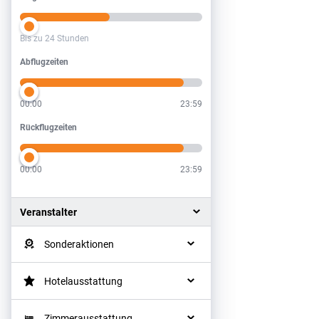
Bis zu 24 Stunden
Abflugzeiten
Abflugzeiten
00:00
23:59
Rückflugzeiten
Rückflugzeiten
00:00
23:59
Veranstalter
Sonderaktionen
Hotelausstattung
Zimmerausstattung