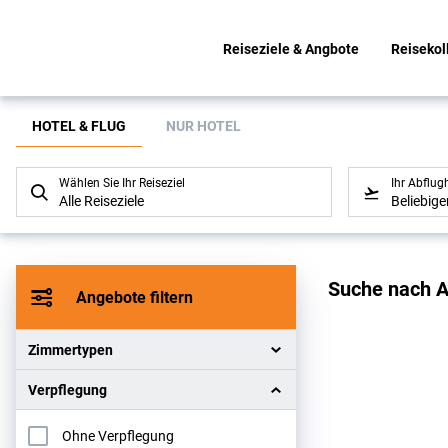
Reiseziele & Angbote
Reisekol
Suchlistenseite
HOTEL & FLUG
NUR HOTEL
Wählen Sie Ihr Reiseziel
Ihr Abflug
Alle Reiseziele
Beliebig
Sucher
Suche nach A
Angebote filtern
Zimmertypen
Verpflegung
Ohne Verpflegung