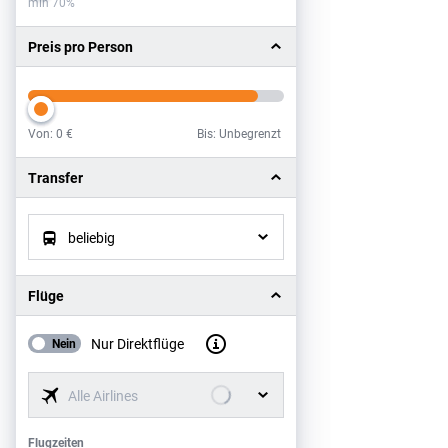
min 70%
Preis pro Person
Von:
0 €
Bis: Unbegrenzt
Preis pro Person
Transfer
beliebig
Flüge
Nur Direktflüge
Nein
Alle Airlines
Flugzeiten
Flugzeiten