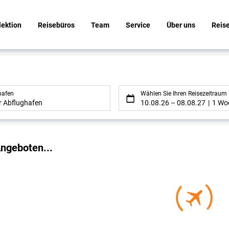
lektion
Reisebüros
Team
Service
Über uns
Reis
hafen
Wählen Sie Ihren Reisezeitraum
er Abflughafen
10.08.26
–
08.08.27
1 Wo
gebnisse
ngeboten...