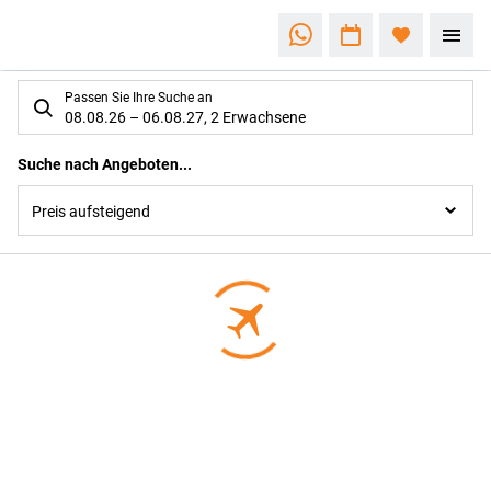
Suchlistenseite
Passen Sie Ihre Suche an
08.08.26
–
06.08.27
,
2 Erwachsene
Suchergebnisse
Suche nach Angeboten...
Preis aufsteigend
Footer