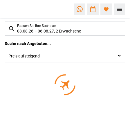
Suchlistenseite
Passen Sie Ihre Suche an
08.08.26
–
06.08.27
,
2 Erwachsene
Suchergebnisse
Suche nach Angeboten...
Preis aufsteigend
Footer