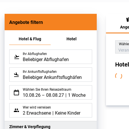
Angebote filtern
Ange
Hote
Hotel & Flug
Hotel
Wählen
Veran
Ihr Abflughafen
Beliebiger Abflughafen
Hote
Ihr Ankunftsflughafen
Beliebiger Ankunftsflughäfen
Wählen Sie Ihren Reisezeitraum
10.08.26
–
08.08.27
1 Woche
Wer wird verreisen
2 Erwachsene
Keine Kinder
Zimmer & Verpflegung