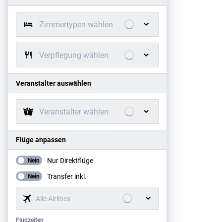
Zimmertypen wählen
Verpflegung wählen
Veranstalter auswählen
Veranstalter wählen
Flüge anpassen
Nur Direktflüge
Nein
Transfer inkl.
Nein
Alle Airlines
Flugzeiten
Flugzeiten