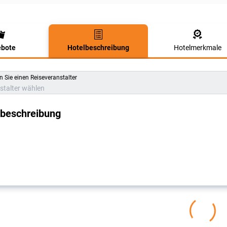
bote
Hotelbeschreibung
Hotelmerkmale
lbeschreibung
 Sie einen Reiseveranstalter
stalter wählen
lbeschreibung