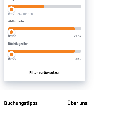
Bis zu 24 Stunden
Abflugzeiten
Abflugzeiten
00:00
23:59
Rückflugzeiten
Rückflugzeiten
00:00
23:59
Filter zurücksetzen
Footer
Footer navigation
Buchungstipps
Über uns