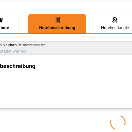
bote
Hotelbeschreibung
Hotelmerkmale
lbeschreibung
 Sie einen Reiseveranstalter
stalter wählen
lbeschreibung