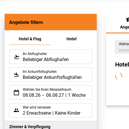
Angebote filtern
Ange
Hote
Hotel & Flug
Hotel
Wählen
Veran
Ihr Abflughafen
Beliebiger Abflughafen
Hote
Ihr Ankunftsflughafen
Beliebiger Ankunftsflughäfen
Wählen Sie Ihren Reisezeitraum
08.08.26
–
06.08.27
1 Woche
Wer wird verreisen
2 Erwachsene
Keine Kinder
Zimmer & Verpflegung