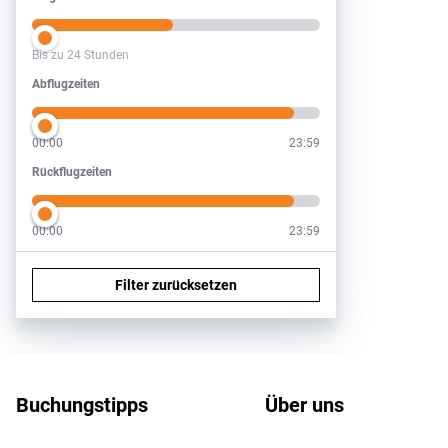
Bis zu 24 Stunden
Abflugzeiten
Abflugzeiten
00:00
23:59
Rückflugzeiten
Rückflugzeiten
00:00
23:59
Filter zurücksetzen
Footer
Footer navigation
Buchungstipps
Über uns