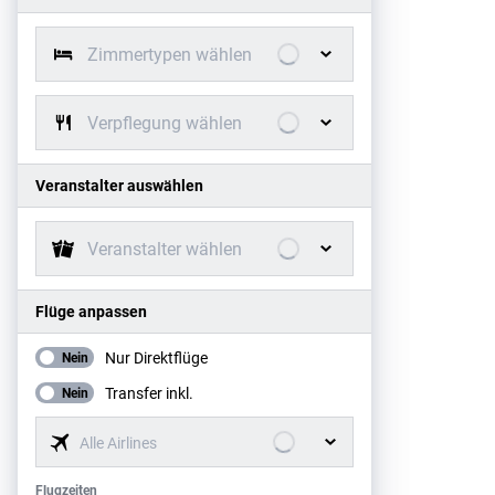
Zimmertypen wählen
Verpflegung wählen
Veranstalter auswählen
Veranstalter wählen
Flüge anpassen
Nur Direktflüge
Nein
Transfer inkl.
Nein
Alle Airlines
Flugzeiten
Flugzeiten