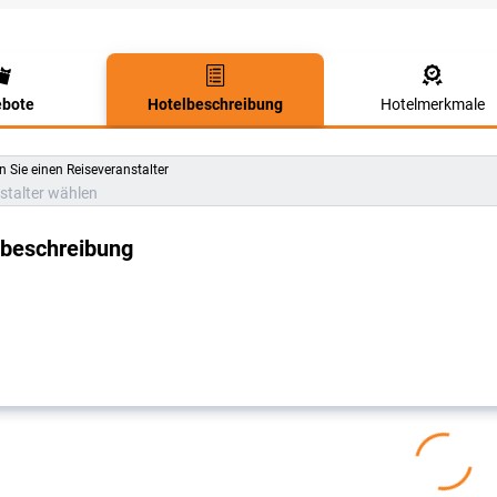
bote
Hotelbeschreibung
Hotelmerkmale
lbeschreibung
 Sie einen Reiseveranstalter
stalter wählen
lbeschreibung