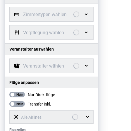
Zimmertypen wählen
Verpflegung wählen
Veranstalter auswählen
Veranstalter wählen
Flüge anpassen
Nur Direktflüge
Nein
Transfer inkl.
Nein
Alle Airlines
Flugzeiten
Flugzeiten