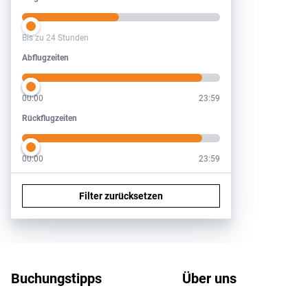
Bis zu 24 Stunden
Abflugzeiten
Abflugzeiten
00:00
23:59
Rückflugzeiten
Rückflugzeiten
00:00
23:59
Filter zurücksetzen
Footer
Footer navigation
Buchungstipps
Über uns