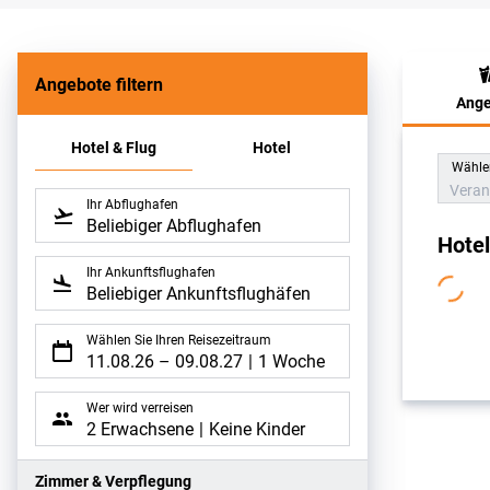
Angebote filtern
Ange
Hote
Hotel & Flug
Hotel
Wählen
Veran
Ihr Abflughafen
Beliebiger Abflughafen
Hote
Ihr Ankunftsflughafen
Beliebiger Ankunftsflughäfen
Wählen Sie Ihren Reisezeitraum
11.08.26
–
09.08.27
1 Woche
Wer wird verreisen
2 Erwachsene
Keine Kinder
Zimmer & Verpflegung