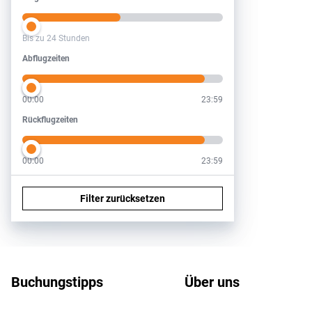
Bis zu 24 Stunden
Abflugzeiten
Abflugzeiten
00:00
23:59
Rückflugzeiten
Rückflugzeiten
00:00
23:59
Filter zurücksetzen
Footer
Footer navigation
Buchungstipps
Über uns