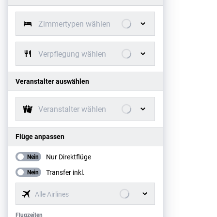
Zimmertypen wählen
Verpflegung wählen
Veranstalter auswählen
Veranstalter wählen
Flüge anpassen
Nur Direktflüge
Nein
Transfer inkl.
Nein
Alle Airlines
Flugzeiten
Flugzeiten