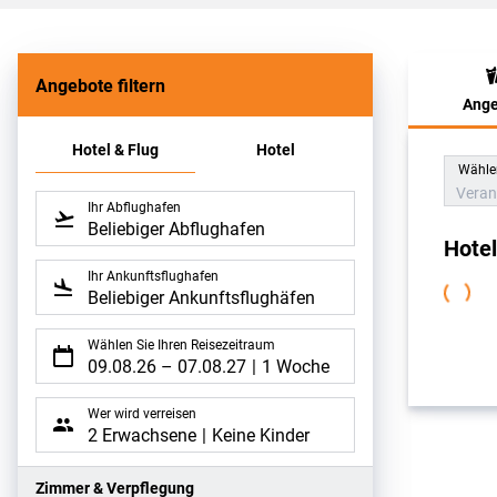
Angebote filtern
Ange
Hote
Hotel & Flug
Hotel
Wählen
Veran
Ihr Abflughafen
Beliebiger Abflughafen
Hote
Ihr Ankunftsflughafen
Beliebiger Ankunftsflughäfen
Wählen Sie Ihren Reisezeitraum
09.08.26
–
07.08.27
1 Woche
Wer wird verreisen
2 Erwachsene
Keine Kinder
Zimmer & Verpflegung