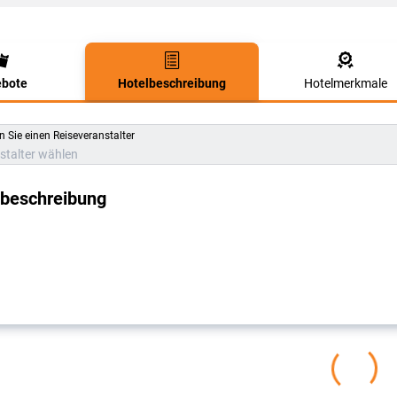
bote
Hotelbeschreibung
Hotelmerkmale
lbeschreibung
 Sie einen Reiseveranstalter
stalter wählen
lbeschreibung