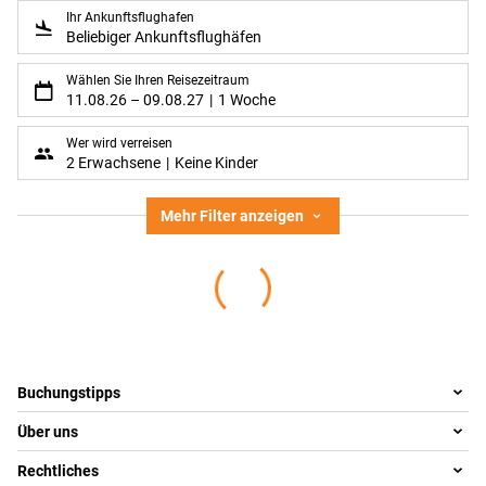
Ihr Ankunftsflughafen
Beliebiger Ankunftsflughäfen
Wählen Sie Ihren Reisezeitraum
11.08.26
–
09.08.27
1 Woche
Wer wird verreisen
2 Erwachsene
Keine Kinder
Mehr Filter anzeigen
Footer
Footer navigation
Buchungstipps
Über uns
Warum im Reisebüro buchen
Reisewelten
Rechtliches
Team