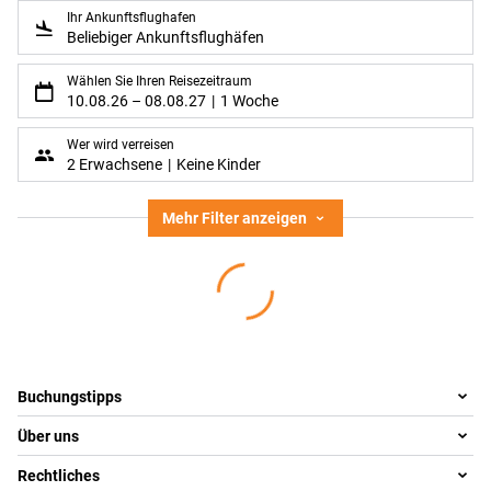
Ihr Ankunftsflughafen
Beliebiger Ankunftsflughäfen
Wählen Sie Ihren Reisezeitraum
10.08.26
–
08.08.27
1 Woche
Wer wird verreisen
2 Erwachsene
Keine Kinder
Mehr Filter anzeigen
Footer
Footer navigation
Buchungstipps
Über uns
Warum im Reisebüro buchen
Reisewelten
Rechtliches
Team