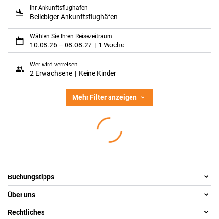
Ihr Ankunftsflughafen
Beliebiger Ankunftsflughäfen
Wählen Sie Ihren Reisezeitraum
10.08.26
–
08.08.27
1 Woche
Wer wird verreisen
2 Erwachsene
Keine Kinder
Mehr Filter anzeigen
Footer
Footer navigation
Buchungstipps
Über uns
Warum im Reisebüro buchen
Reisewelten
Rechtliches
Team