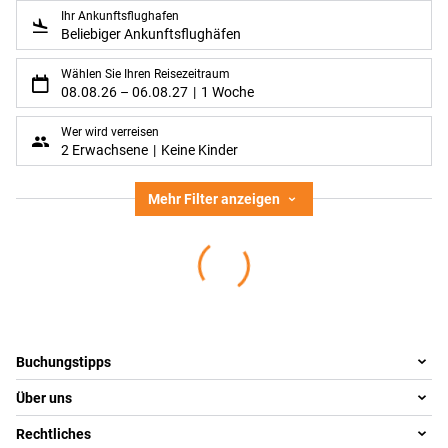
Ihr Ankunftsflughafen
Beliebiger Ankunftsflughäfen
Wählen Sie Ihren Reisezeitraum
08.08.26
–
06.08.27
1 Woche
Wer wird verreisen
2 Erwachsene
Keine Kinder
Mehr Filter anzeigen
Footer
Footer navigation
Buchungstipps
Über uns
Warum im Reisebüro buchen
Reisewelten
Rechtliches
Team