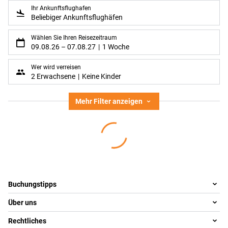
Ihr Ankunftsflughafen
Beliebiger Ankunftsflughäfen
Wählen Sie Ihren Reisezeitraum
09.08.26
–
07.08.27
1 Woche
Wer wird verreisen
2 Erwachsene
Keine Kinder
Mehr Filter anzeigen
Footer
Footer navigation
Buchungstipps
Über uns
Warum im Reisebüro buchen
Reisewelten
Rechtliches
Team