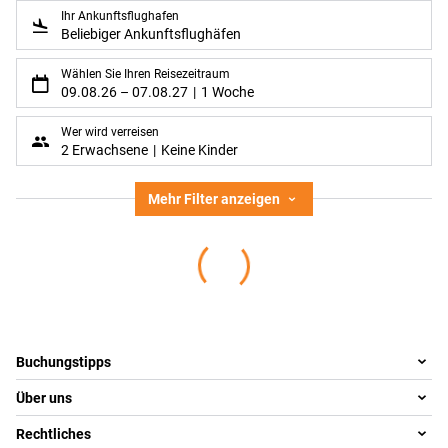
Ihr Ankunftsflughafen
Beliebiger Ankunftsflughäfen
Wählen Sie Ihren Reisezeitraum
09.08.26
–
07.08.27
1 Woche
Wer wird verreisen
2 Erwachsene
Keine Kinder
Mehr Filter anzeigen
Footer
Footer navigation
Buchungstipps
Über uns
Warum im Reisebüro buchen
Reisewelten
Rechtliches
Team