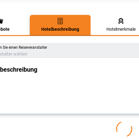
bote
Hotelbeschreibung
Hotelmerkmale
lbeschreibung
 Sie einen Reiseveranstalter
stalter wählen
lbeschreibung