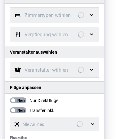
Zimmertypen wählen
Verpflegung wählen
Veranstalter auswählen
Veranstalter wählen
Flüge anpassen
Nur Direktflüge
Nein
Transfer inkl.
Nein
Alle Airlines
Flugzeiten
Flugzeiten