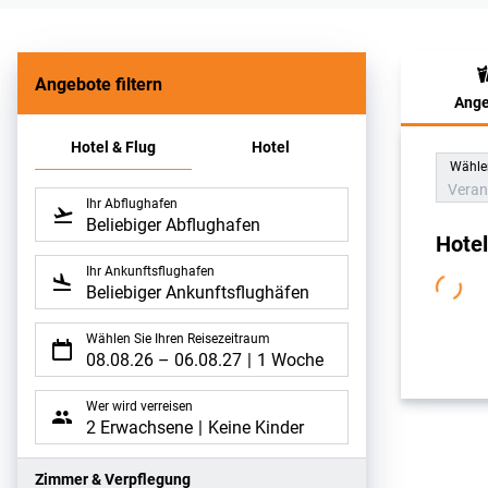
Angebote filtern
Ange
Hote
Hotel & Flug
Hotel
Wählen
Veran
Ihr Abflughafen
Beliebiger Abflughafen
Hote
Ihr Ankunftsflughafen
Beliebiger Ankunftsflughäfen
Wählen Sie Ihren Reisezeitraum
08.08.26
–
06.08.27
1 Woche
Wer wird verreisen
2 Erwachsene
Keine Kinder
Zimmer & Verpflegung