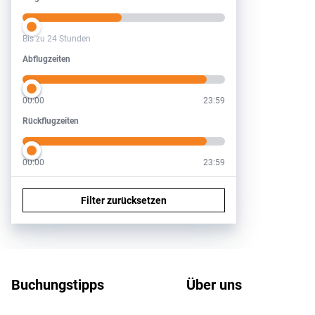
Bis zu 24 Stunden
Abflugzeiten
Abflugzeiten
00:00
23:59
Rückflugzeiten
Rückflugzeiten
00:00
23:59
Filter zurücksetzen
Footer
Footer navigation
Buchungstipps
Über uns