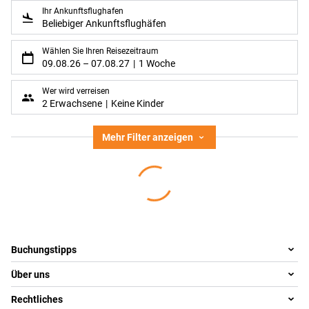
Ihr Ankunftsflughafen
Beliebiger Ankunftsflughäfen
Wählen Sie Ihren Reisezeitraum
09.08.26
–
07.08.27
1 Woche
Wer wird verreisen
2 Erwachsene
Keine Kinder
Mehr Filter anzeigen
Footer
Footer navigation
Buchungstipps
Über uns
Warum im Reisebüro buchen
Reisewelten
Rechtliches
Team