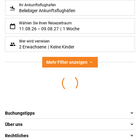
Ihr Ankunftsflughafen
Beliebiger Ankunftsflughäfen
Wählen Sie Ihren Reisezeitraum
11.08.26
–
09.08.27
1 Woche
Wer wird verreisen
2 Erwachsene
Keine Kinder
Mehr Filter anzeigen
Footer
Footer navigation
Buchungstipps
Über uns
Warum im Reisebüro buchen
Reisewelten
Rechtliches
Team