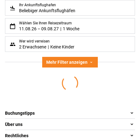
Ihr Ankunftsflughafen
Beliebiger Ankunftsflughäfen
Wählen Sie Ihren Reisezeitraum
11.08.26
–
09.08.27
1 Woche
Wer wird verreisen
2 Erwachsene
Keine Kinder
Mehr Filter anzeigen
Footer
Footer navigation
Buchungstipps
Über uns
Warum im Reisebüro buchen
Reisewelten
Rechtliches
Team