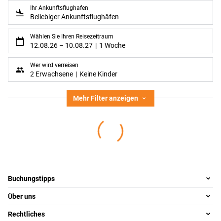
Ihr Ankunftsflughafen
Beliebiger Ankunftsflughäfen
Wählen Sie Ihren Reisezeitraum
12.08.26
–
10.08.27
1 Woche
Wer wird verreisen
2 Erwachsene
Keine Kinder
Mehr Filter anzeigen
Footer
Footer navigation
Buchungstipps
Über uns
Warum im Reisebüro buchen
Reisewelten
Rechtliches
Team