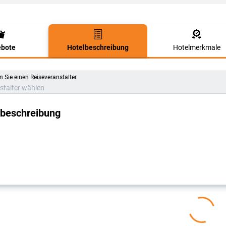
bote
Hotelbeschreibung
Hotelmerkmale
lbeschreibung
 Sie einen Reiseveranstalter
stalter wählen
lbeschreibung