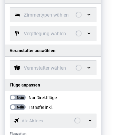
Zimmertypen wählen
Verpflegung wählen
Veranstalter auswählen
Veranstalter wählen
Flüge anpassen
Nur Direktflüge
Nein
Transfer inkl.
Nein
Alle Airlines
Flugzeiten
Flugzeiten