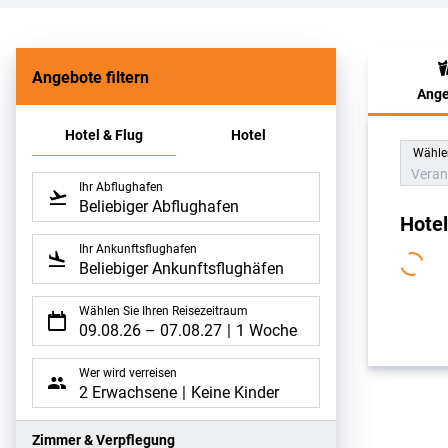
Angebote filtern
Ange
Hote
Hotel & Flug
Hotel
Wählen
Veran
Ihr Abflughafen
Beliebiger Abflughafen
Hote
Ihr Ankunftsflughafen
Beliebiger Ankunftsflughäfen
Wählen Sie Ihren Reisezeitraum
09.08.26
–
07.08.27
1 Woche
Wer wird verreisen
2 Erwachsene
Keine Kinder
Zimmer & Verpflegung