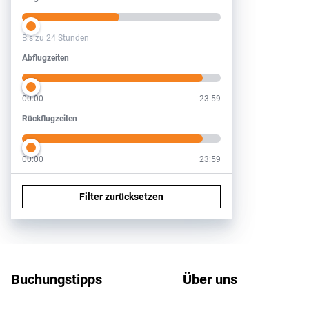
Bis zu 24 Stunden
Abflugzeiten
Abflugzeiten
00:00
23:59
Rückflugzeiten
Rückflugzeiten
00:00
23:59
Filter zurücksetzen
Footer
Footer navigation
Buchungstipps
Über uns