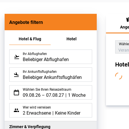
Angebote filtern
Ange
Hote
Hotel & Flug
Hotel
Wählen
Veran
Ihr Abflughafen
Beliebiger Abflughafen
Hote
Ihr Ankunftsflughafen
Beliebiger Ankunftsflughäfen
Wählen Sie Ihren Reisezeitraum
09.08.26
–
07.08.27
1 Woche
Wer wird verreisen
2 Erwachsene
Keine Kinder
Zimmer & Verpflegung