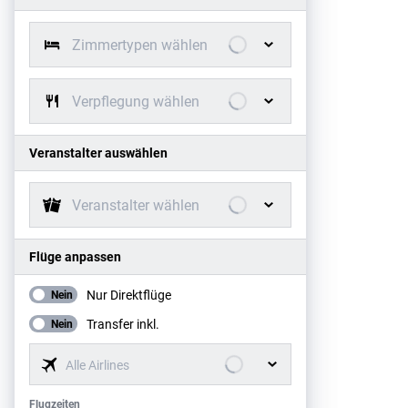
Zimmertypen wählen
Verpflegung wählen
Veranstalter auswählen
Veranstalter wählen
Flüge anpassen
Nur Direktflüge
Nein
Transfer inkl.
Nein
Alle Airlines
Flugzeiten
Flugzeiten