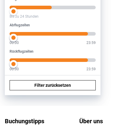
Bis zu 24 Stunden
Abflugzeiten
Abflugzeiten
00:00
23:59
Rückflugzeiten
Rückflugzeiten
00:00
23:59
Filter zurücksetzen
Footer
Footer navigation
Buchungstipps
Über uns