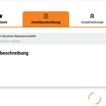
bote
Hotelbeschreibung
Hotelmerkmale
lbeschreibung
 Sie einen Reiseveranstalter
stalter wählen
lbeschreibung