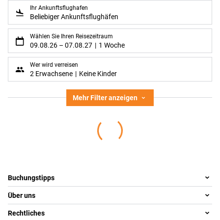
Ihr Ankunftsflughafen
Beliebiger Ankunftsflughäfen
Wählen Sie Ihren Reisezeitraum
09.08.26
–
07.08.27
1 Woche
Wer wird verreisen
2 Erwachsene
Keine Kinder
Mehr Filter anzeigen
Footer
Footer navigation
Buchungstipps
Über uns
Warum im Reisebüro buchen
Reisewelten
Rechtliches
Team