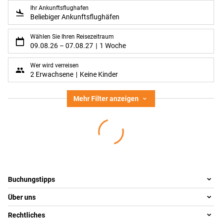
Ihr Ankunftsflughafen
Beliebiger Ankunftsflughäfen
Wählen Sie Ihren Reisezeitraum
09.08.26
–
07.08.27
1 Woche
Wer wird verreisen
2 Erwachsene
Keine Kinder
Mehr Filter anzeigen
Footer
Footer navigation
Buchungstipps
Über uns
Warum im Reisebüro buchen
Reisewelten
Rechtliches
Team