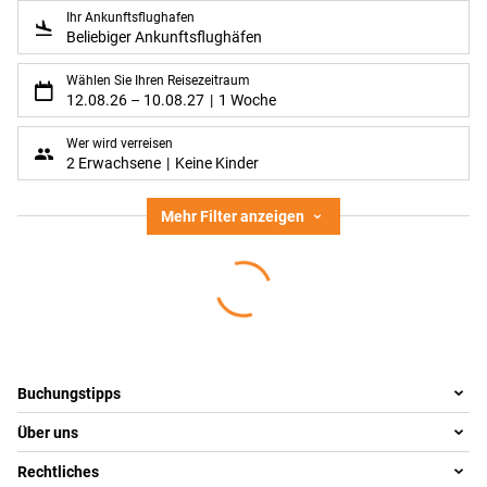
Ihr Ankunftsflughafen
Beliebiger Ankunftsflughäfen
Wählen Sie Ihren Reisezeitraum
12.08.26
–
10.08.27
1 Woche
Wer wird verreisen
2 Erwachsene
Keine Kinder
Mehr Filter anzeigen
Footer
Footer navigation
Buchungstipps
Über uns
Warum im Reisebüro buchen
Reisewelten
Rechtliches
Team