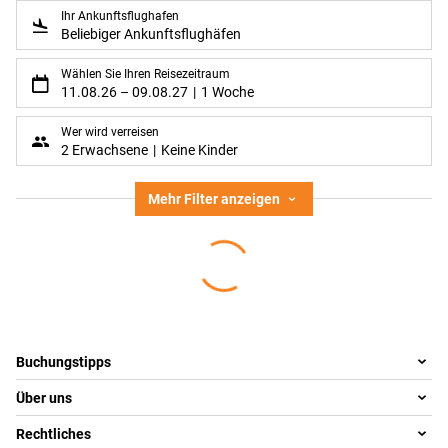
Ihr Ankunftsflughafen
Beliebiger Ankunftsflughäfen
Wählen Sie Ihren Reisezeitraum
11.08.26
–
09.08.27
1 Woche
Wer wird verreisen
2 Erwachsene
Keine Kinder
Mehr Filter anzeigen
Footer
Footer navigation
Buchungstipps
Über uns
Warum im Reisebüro buchen
Reisewelten
Rechtliches
Team