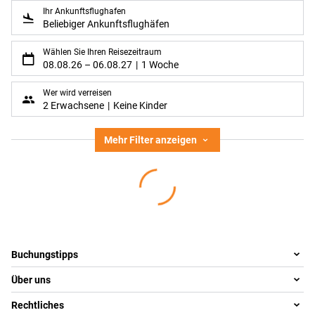
Ihr Ankunftsflughafen
Beliebiger Ankunftsflughäfen
Wählen Sie Ihren Reisezeitraum
08.08.26
–
06.08.27
1 Woche
Wer wird verreisen
2 Erwachsene
Keine Kinder
Mehr Filter anzeigen
Footer
Footer navigation
Buchungstipps
Über uns
Warum im Reisebüro buchen
Reisewelten
Rechtliches
Team