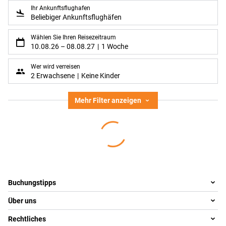
Ihr Ankunftsflughafen
Beliebiger Ankunftsflughäfen
Wählen Sie Ihren Reisezeitraum
10.08.26
–
08.08.27
1 Woche
Wer wird verreisen
2 Erwachsene
Keine Kinder
Mehr Filter anzeigen
Footer
Footer navigation
Buchungstipps
Über uns
Warum im Reisebüro buchen
Reisewelten
Rechtliches
Team