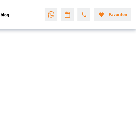
Favoriten
eblog