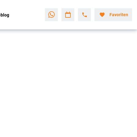
Favoriten
eblog